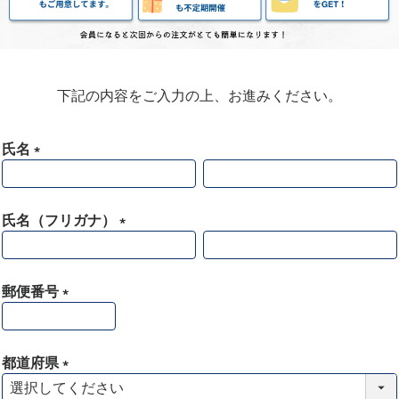
下記の内容をご入力の上、お進みください。
氏名
(
必
須
氏名（フリガナ）
)
(
必
須
郵便番号
)
(
必
須
都道府県
)
(