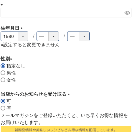
)
(
必
須
生年月日
)
(
必
※設定すると変更できません
須
)
性別
指定なし
(
男性
必
女性
須
)
当店からのお知らせを受け取る
可
(
否
必
メールマガジンをご登録いただくと、いち早くお得な情報を
須
お届けいたします。
)