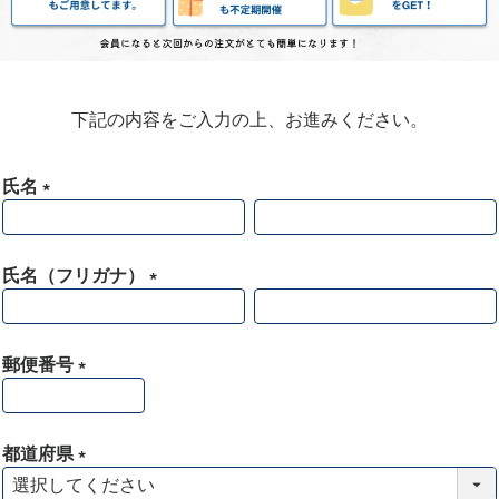
下記の内容をご入力の上、お進みください。
氏名
(
必
須
氏名（フリガナ）
)
(
必
須
郵便番号
)
(
必
須
都道府県
)
(