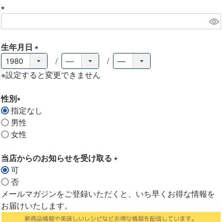
)
(
必
須
生年月日
)
(
必
※設定すると変更できません
須
)
性別
指定なし
(
男性
必
女性
須
)
当店からのお知らせを受け取る
可
(
否
必
メールマガジンをご登録いただくと、いち早くお得な情報を
須
お届けいたします。
)