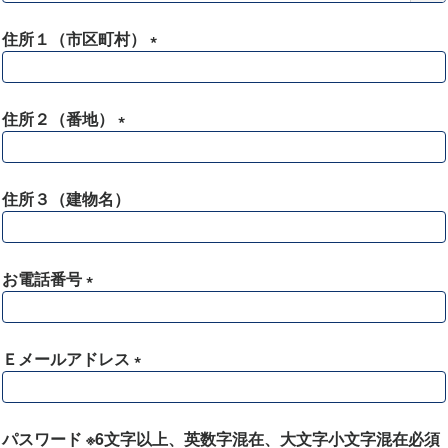
必
須
住所１（市区町村）
)
(
必
須
住所２（番地）
)
(
必
須
住所３（建物名）
)
お電話番号
(
必
須
Ｅメールアドレス
)
(
必
須
パスワード ※6文字以上、英数字混在、大文字小文字混在必須