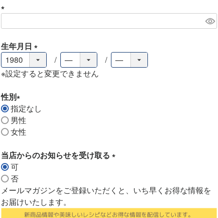
)
(
必
須
生年月日
)
(
必
※設定すると変更できません
須
)
性別
指定なし
(
男性
必
女性
須
)
当店からのお知らせを受け取る
可
(
否
必
メールマガジンをご登録いただくと、いち早くお得な情報を
須
お届けいたします。
)