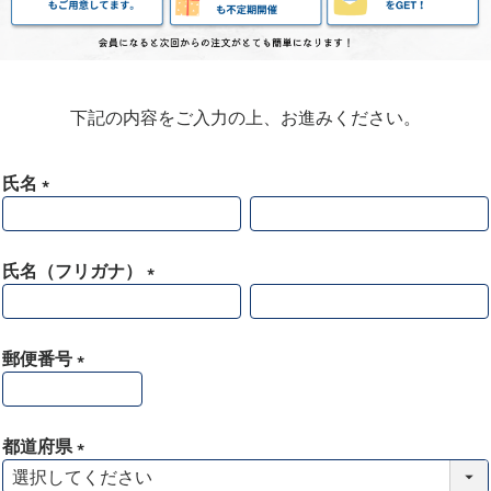
下記の内容をご入力の上、お進みください。
氏名
(
必
須
氏名（フリガナ）
)
(
必
須
郵便番号
)
(
必
須
都道府県
)
(