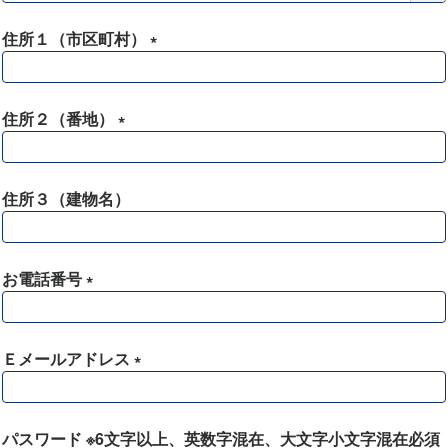
必
須
住所１（市区町村）
)
(
必
須
住所２（番地）
)
(
必
須
住所３（建物名）
)
お電話番号
(
必
須
Ｅメールアドレス
)
(
必
須
パスワード ※6文字以上、英数字混在、大文字小文字混在必須