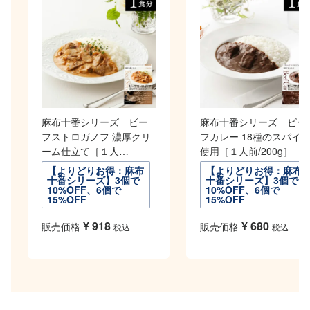
麻布十番シリーズ ビー
麻布十番シリーズ ビー
フストロガノフ 濃厚クリ
フカレー 18種のスパイ
ーム仕立て［１人
使用［１人前/200g］
前/190g］
【よりどりお得：麻布
【よりどりお得：麻布
十番シリーズ】3個で
十番シリーズ】3個で
10%OFF、6個で
10%OFF、6個で
15%OFF
15%OFF
¥
918
¥
680
販売価格
販売価格
税込
税込