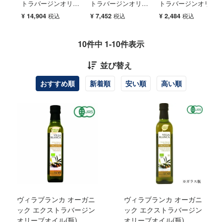
トラバージンオリー
トラバージンオリー
トラバージンオリー
ブオイル(瓶)
ブオイル(瓶)
ブオイル(瓶)(500ml)
¥
14,904
税込
¥
7,452
税込
¥
2,484
税込
（500ml×６本セッ
(500ml×３本セッ
ト）
ト）
10
件中
1
-
10
件表示
並び替え
おすすめ順
新着順
安い順
高い順
ヴィラブランカ オーガニ
ヴィラブランカ オーガニ
ック エクストラバージン
ック エクストラバージン
オリーブオイル(瓶)
オリーブオイル(瓶)