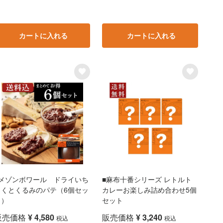
カートに入れる
カートに入れる
■メゾンボワール ドライいち
■麻布十番シリーズ レトルト
じくとくるみのパテ（6個セッ
カレーお楽しみ詰め合わせ5個
ト）
セット
販売価格
¥
4,580
販売価格
¥
3,240
税込
税込