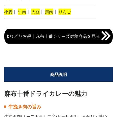
小麦
｜
牛肉
｜
大豆
｜
鶏肉
｜
りんご
商品説明
麻布十番ドライカレーの魅力
牛挽き肉の旨み
牛挽き肉(オーストラリア産)と玉ねぎをしっかりと炒め