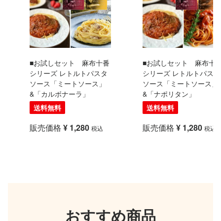
■お試しセット 麻布十番
■お試しセット 麻布十
シリーズ レトルトパスタ
シリーズ レトルトパスタ
ソース「ミートソース」
ソース「ミートソース」
&「カルボナーラ」
&「ナポリタン」
送料無料
送料無料
販売価格
¥
1,280
販売価格
¥
1,280
税込
税込
おすすめ商品