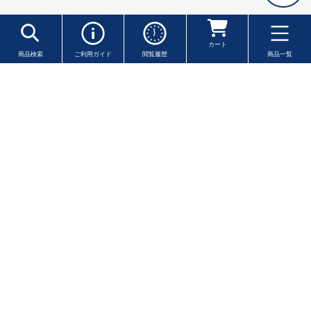
カート
商品検索
ご利用ガイド
閲覧履歴
商品一覧
※一部の地域・離島を除きます ※クール便は送料が異なります
商品一覧
レトルト
パテ・オイル漬け
オリーブオイル