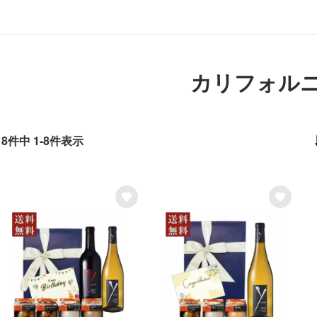
カリフォル
8
件中
1
-
8
件表示