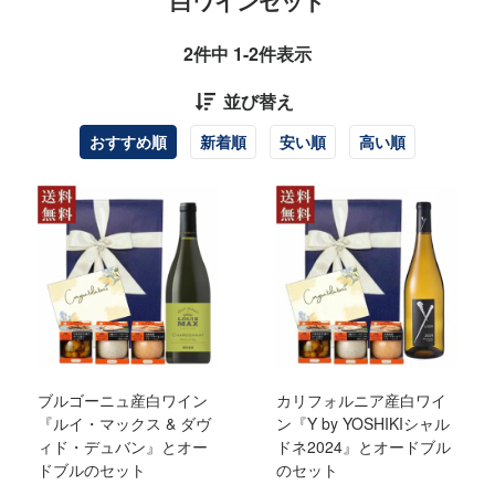
白ワインセット
2
件中
1
-
2
件表示
並び替え
おすすめ順
新着順
安い順
高い順
ブルゴーニュ産白ワイン
カリフォルニア産白ワイ
『ルイ・マックス & ダヴ
ン『Y by YOSHIKIシャル
ィド・デュバン』とオー
ドネ2024』とオードブル
ドブルのセット
のセット