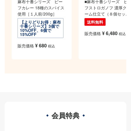
麻布十番シリーズ ビー
■麻布十番シリーズ ビ
フカレー 18種のスパイス
フストロガノフ 濃厚クリ
使用［１人前/200g］
ーム仕立て（８個セッ
ト）
【よりどりお得：麻布
送料無料
十番シリーズ】3個で
10%OFF、6個で
¥
6,480
販売価格
税込
15%OFF
¥
680
販売価格
税込
会員特典