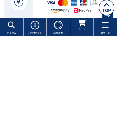
TOP
送料・配送について
カート
商品検索
ご利用ガイド
閲覧履歴
商品一覧
商品代金
6,480円(税込)以上
で
配送料無料
(北海道・沖縄・
離島を除く)
商品代金6,480円(税込)未満のご注文の場合は、地域別の
送料となります。
ご注文金額が6,480円(税込)未満でも、送料無料セット商
品に限り、送料無料でお届けいたします。
商品一覧
返品・交換・キャンセルについて
レトルト
商品の性格上、
交換・返品はご容赦ください。
商品の配送
中に生じた商品の破損等、又は商品に不具合等がある場合
パテ・オイル漬け
の返品につきましては、
商品到着日より7日以内
の場合に