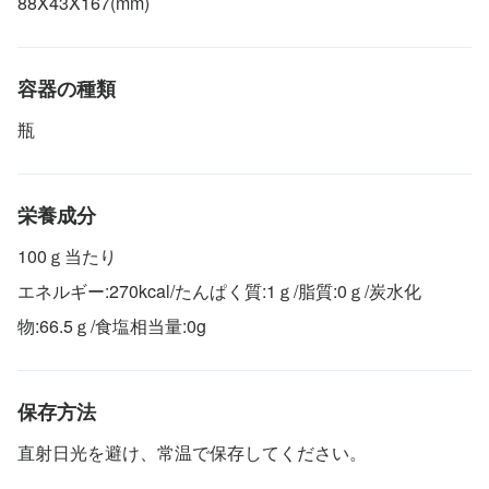
88X43X167(mm)
容器の種類
瓶
栄養成分
100ｇ当たり
エネルギー:270kcal/たんぱく質:1ｇ/脂質:0ｇ/炭水化
物:66.5ｇ/食塩相当量:0g
保存方法
直射日光を避け、常温で保存してください。