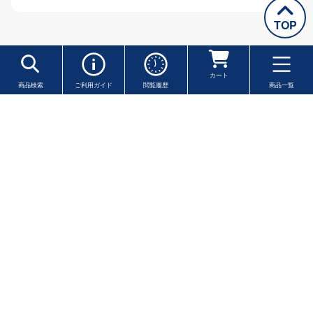
TOP
カート
商品検索
ご利用ガイド
閲覧履歴
商品一覧
※一部の地域・離島を除きます ※クール便は送料が異なります
商品一覧
レトルト
パテ・オイル漬け