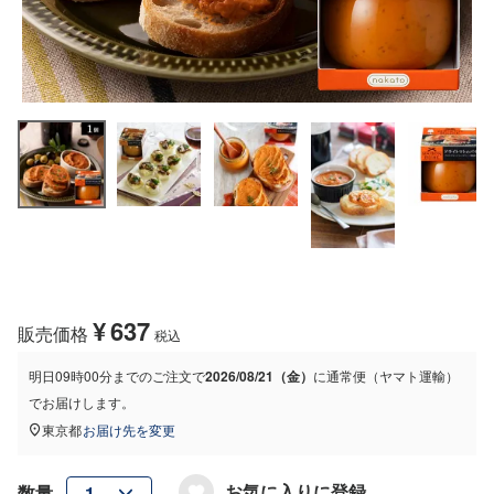
¥
637
販売価格
税込
明日
09時00分
までのご注文で
2026/08/21（金）
に
通常便（ヤマト運輸）
でお届けします。
東京都
お届け先を変更
お気に入りに登録