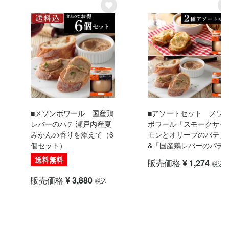
■メゾンボワール 国産鶏
■アソートセット メゾ
レバーのパテ 瀬戸内産夏
ボワール「スモークサー
みかんの香りを添えて（6
モンとオリーブのパテ」
個セット）
&「国産鶏レバーのパテ
送料無料
販売価格
¥
1,274
税込
販売価格
¥
3,880
税込