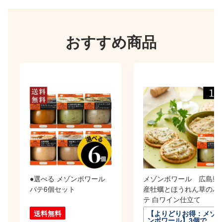
おすすめ商品
●選べる メゾンボワール
メゾンボワール 広島県
パテ6個セット
産牡蠣とほうれん草のパ
テ 白ワイン仕立て
送料無料
【よりどりお得：メゾ
ンボワール】3個で