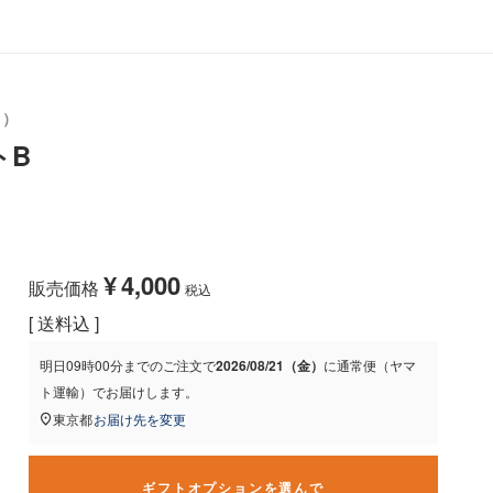
ト）
トB
¥
4,000
販売価格
税込
送料込
明日
09時00分
までのご注文で
2026/08/21（金）
に
通常便（ヤマ
ト運輸）
でお届けします。
東京都
お届け先を変更
ギフトオプションを選んで