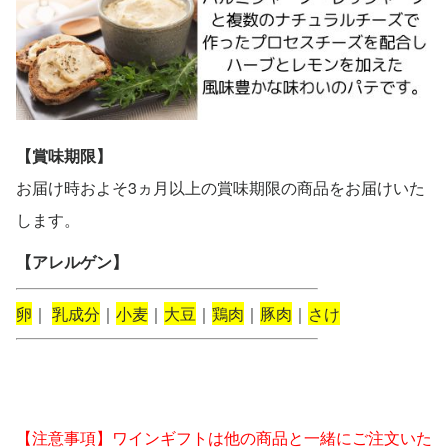
【賞味期限】
お届け時およそ3ヵ月以上の賞味期限の商品をお届けいた
します。
【アレルゲン】
卵
｜
乳成分
｜
小麦
｜
大豆
｜
鶏肉
｜
豚肉
｜
さけ
【注意事項】ワインギフトは他の商品と一緒にご注文いた